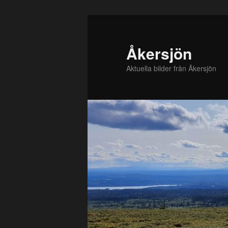
Hoppa
till
primärt
Åkersjön
innehåll
Aktuella bilder från Åkersjön