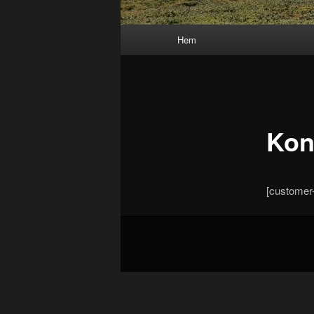
Huvudmeny
Hem
Kon
[customer-