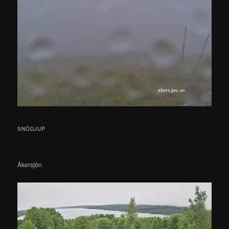
SNÖDJUP
Åkersjön