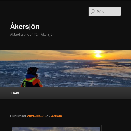
Hoppa
Hoppa
till
till
Sök
primärt
sekundärt
innehåll
innehåll
Åkersjön
Aktuella bilder från Åkersjön
Huvudmeny
Hem
Publicerat
2026-03-28
av
Admin