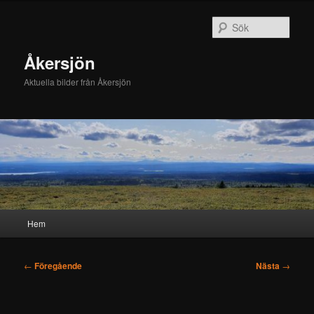
Hoppa
till
Sök
primärt
innehåll
Åkersjön
Aktuella bilder från Åkersjön
Huvudmeny
Hem
Inläggsnavigering
←
Föregående
Nästa
→