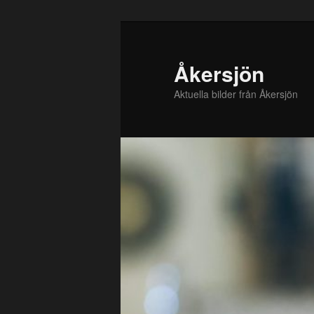
Hoppa
till
primärt
Åkersjön
innehåll
Aktuella bilder från Åkersjön