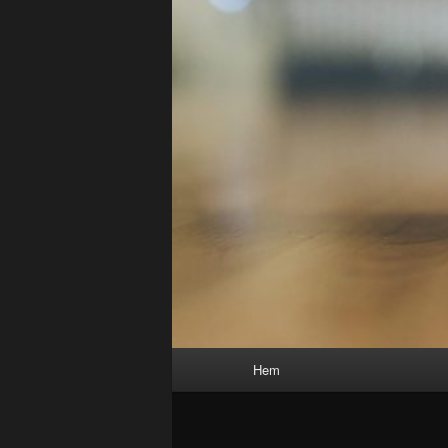
Huvudmeny
Hem