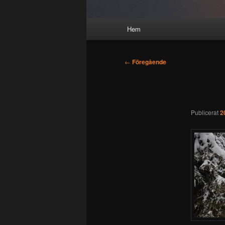
Huvudmeny
Hem
Inläggsnavigering
←
Föregående
Publicerat
2