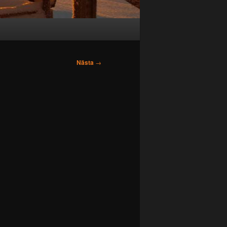
Nästa
→