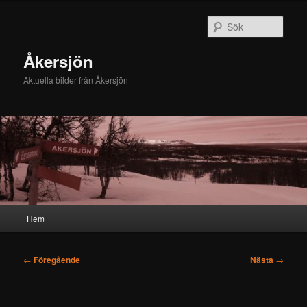
Hoppa
till
Sök
primärt
innehåll
Åkersjön
Aktuella bilder från Åkersjön
Huvudmeny
Hem
Inläggsnavigering
←
Föregående
Nästa
→