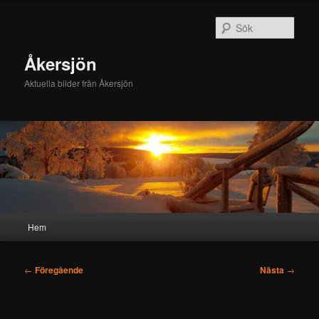
Hoppa
till
Sök
primärt
innehåll
Åkersjön
Aktuella bilder från Åkersjön
Huvudmeny
Hem
Inläggsnavigering
←
Föregående
Nästa
→