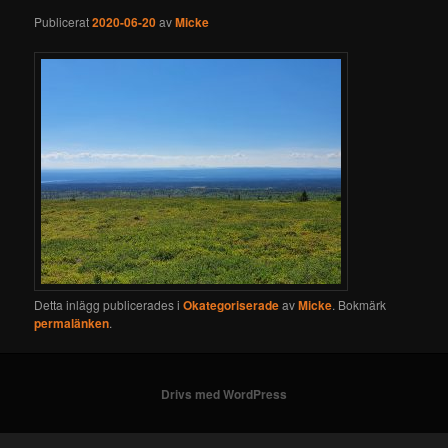
Publicerat
2020-06-20
av
Micke
Detta inlägg publicerades i
Okategoriserade
av
Micke
. Bokmärk
permalänken
.
Drivs med WordPress