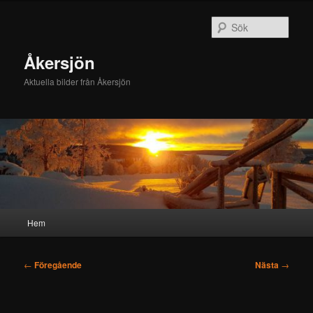
Hoppa
till
Sök
primärt
innehåll
Åkersjön
Aktuella bilder från Åkersjön
Huvudmeny
Hem
Inläggsnavigering
←
Föregående
Nästa
→