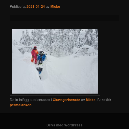
Publicerat
2021-01-24
av
Micke
Detta inlägg publicerades i
Okategoriserade
av
Micke
. Bokmärk
permalänken
.
Drivs med WordPress