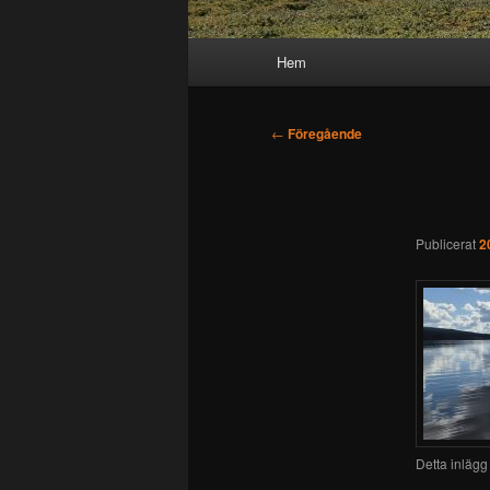
Huvudmeny
Hem
Inläggsnavigering
←
Föregående
Publicerat
2
Detta inlägg