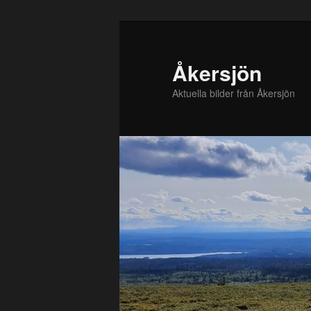
Hoppa
till
primärt
Åkersjön
innehåll
Aktuella bilder från Åkersjön