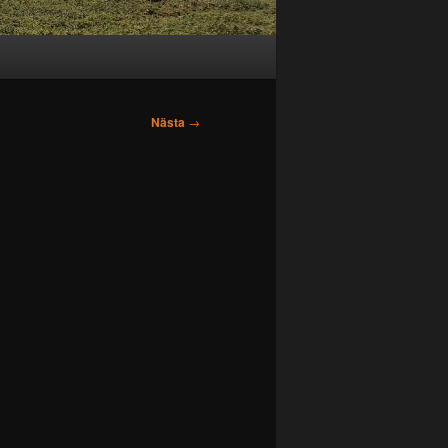
Nästa
→