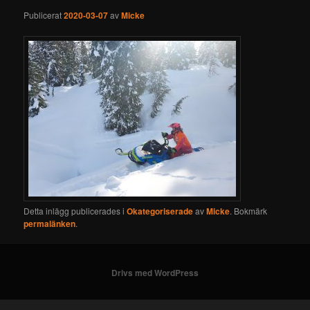
Publicerat
2020-03-07
av
Micke
Detta inlägg publicerades i
Okategoriserade
av
Micke
. Bokmärk
permalänken
.
Drivs med WordPress