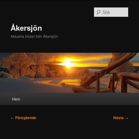
Hoppa
till
Sök
primärt
innehåll
Åkersjön
Aktuella bilder från Åkersjön
Huvudmeny
Hem
Inläggsnavigering
←
Föregående
Nästa
→