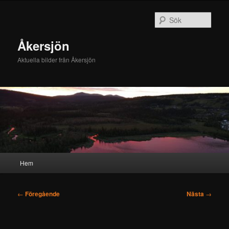
Hoppa
till
Sök
primärt
innehåll
Åkersjön
Aktuella bilder från Åkersjön
Huvudmeny
Hem
Inläggsnavigering
←
Föregående
Nästa
→