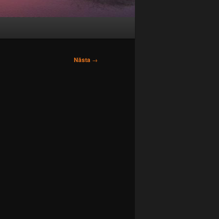
Nästa
→