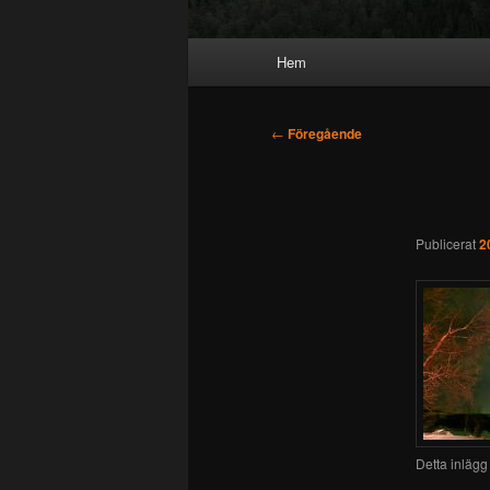
Huvudmeny
Hem
Inläggsnavigering
←
Föregående
Publicerat
2
Detta inlägg