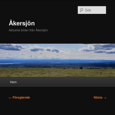
Hoppa
till
Sök
primärt
innehåll
Åkersjön
Aktuella bilder från Åkersjön
Huvudmeny
Hem
Inläggsnavigering
←
Föregående
Nästa
→