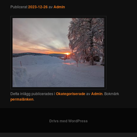
Publicerat
2023-12-26
av
Admin
Detta inlägg publicerades i
Okategoriserade
av
Admin
. Bokmärk
permalänken
.
Drivs med WordPress