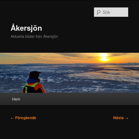
Hoppa
till
Sök
primärt
innehåll
Åkersjön
Aktuella bilder från Åkersjön
Huvudmeny
Hem
Inläggsnavigering
←
Föregående
Nästa
→