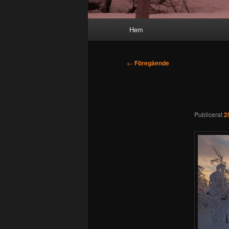
Huvudmeny
Hem
Inläggsnavigering
←
Föregående
Publicerat
2