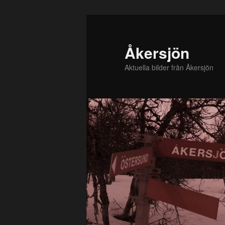
Hoppa
till
primärt
Åkersjön
innehåll
Aktuella bilder från Åkersjön